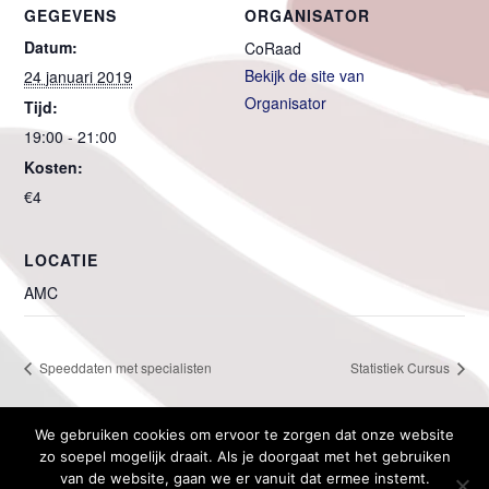
GEGEVENS
ORGANISATOR
Datum:
CoRaad
Bekijk de site van
24 januari 2019
Organisator
Tijd:
19:00 - 21:00
Kosten:
€4
LOCATIE
AMC
Speeddaten met specialisten
Statistiek Cursus
We gebruiken cookies om ervoor te zorgen dat onze website
zo soepel mogelijk draait. Als je doorgaat met het gebruiken
van de website, gaan we er vanuit dat ermee instemt.